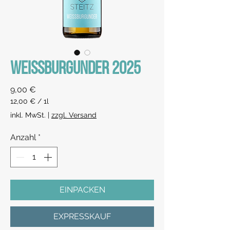
WEISSBURGUNDER 2025
Preis
9,00 €
12,00 €
/
1l
12,00 €
inkl. MwSt.
|
zzgl. Versand
pro
1
Anzahl
*
Liter
EINPACKEN
EXPRESSKAUF