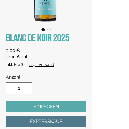
BLANC DE NOIR 2025
Preis
9,00 €
12,00 €
/
1l
12,00 €
inkl. MwSt.
|
zzgl. Versand
pro
1
Anzahl
*
Liter
EINPACKEN
EXPRESSKAUF