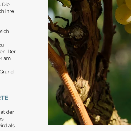
. Die
h ihre
e
sich
n
zu
en. Der
er am
n
 Grund
RTE
mat der
as
rd als