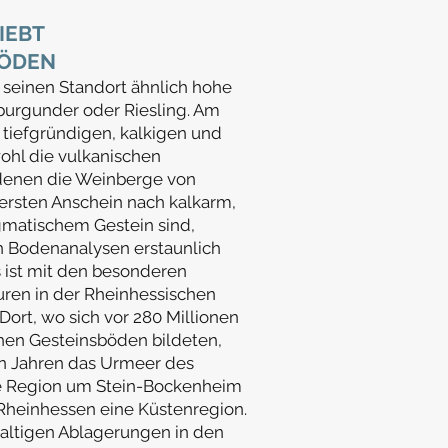
IEBT
BÖDEN
 seinen Standort ähnlich hohe
urgunder oder Riesling. Am
 tiefgründigen, kalkigen und
hl die vulkanischen
denen die Weinberge von
ersten Anschein nach kalkarm,
matischem Gestein sind,
n Bodenanalysen erstaunlich
 ist mit den besonderen
uren in der Rheinhessischen
Dort, wo sich vor 280 Millionen
chen Gesteinsböden bildeten,
en Jahren das Urmeer des
ie Region um Stein-Bockenheim
 Rheinhessen eine Küstenregion.
khaltigen Ablagerungen in den