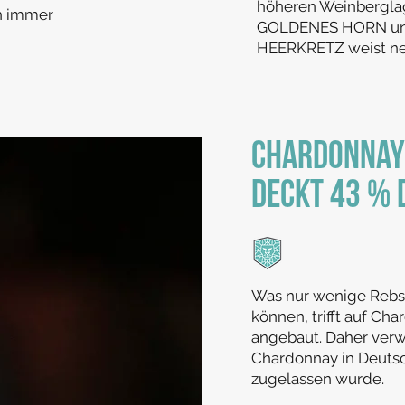
höheren Weinberglag
ch immer
GOLDENES HORN und
HEERKRETZ weist nen
Chardonnay 
deckt 43 % 
Was nur wenige Rebs
können, trifft auf Cha
angebaut. Daher verw
Chardonnay in Deutsc
zugelassen wurde.