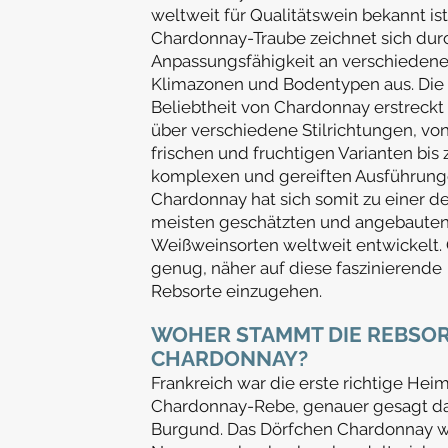
weltweit für Qualitätswein bekannt ist
Chardonnay-Traube zeichnet sich durc
Anpassungsfähigkeit an verschieden
Klimazonen und Bodentypen aus. Die
Beliebtheit von Chardonnay erstreckt 
über verschiedene Stilrichtungen, vo
frischen und fruchtigen Varianten bis 
komp
lexen und gereiften Ausführung
Chardonnay hat sich somit zu einer d
meisten geschätzten und angebaute
Weißweinsorten weltweit entwickelt.
genug, näher auf diese faszinierende
Rebsorte einzugehen.
WOHER STAMMT DIE REBSO
CHARDONNAY?
Frankreich war die erste richtige Hei
Chardonnay-Rebe, genauer gesagt d
Burgund. Das Dörfchen Chardonnay wi