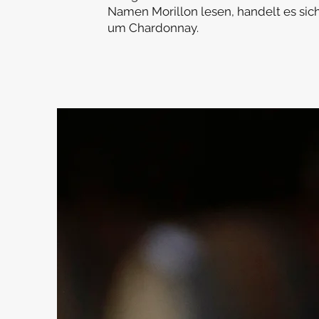
Namen Morillon lesen, handelt es si
um Chardonnay.