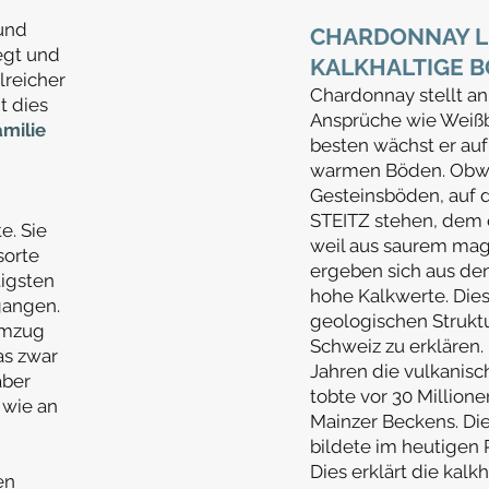
gund
CHARDONNAY L
egt und
KALKHALTIGE 
lreicher
Chardonnay stellt an
t dies
Ansprüche wie Weißb
milie
besten wächst er auf
warmen Böden. Obwo
Gesteinsböden, auf 
STEITZ stehen, dem 
e. Sie
weil aus saurem mag
sorte
ergeben sich aus de
igsten
hohe Kalkwerte. Dies
gangen.
geologischen Strukt
emzug
Schweiz zu erklären. 
as zwar
Jahren die vulkanis
aber
tobte vor 30 Million
 wie an
Mainzer Beckens. D
bildete im heutigen
Dies erklärt die kal
en