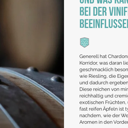
UND WAS KAN
BEI DER VINI
BEEINFLUSSE
Generell hat Chardon
Korridor, was daran li
geschmacklich besonde
wie Riesling, die Ei
und dadurch ergeben 
Diese reichen von min
reichhaltig und cremi
exotischen Früchten,
fast reifen Äpfeln ist
nachdem, wie der Wei
Aromen in den Vorder