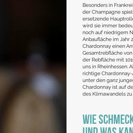
Besonders in Frankre
der Champagne spielt
ersetzende Hauptroll
wird sie immer bede
noch auf niedrigem Ni
Anbaufläche im Jahr 2
Chardonnay einen Ant
Gesamtrebfläche von e
der Rebfläche mit 101
uns in Rheinhessen. Ak
richtige Chardonnay
unter den ganz junge
Chardonnay ist auf d
des Klimawandels zu
WIE SCHMEC