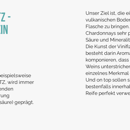
Unser Ziel ist, die
z -
vulkanischen Boden
Flasche zu bringen.
in
Chardonnays sehr pr
Säure und Mineralit
Die Kunst der Vini
besteht darin Aroma
komponieren, dass
Weins unterstriche
einzelnes Merkmal 
beispielsweise
Und on top sollen 
TZ, wird immer
bestenfalls innerha
senden
Reife perfekt verw
rung
äure) geprägt.