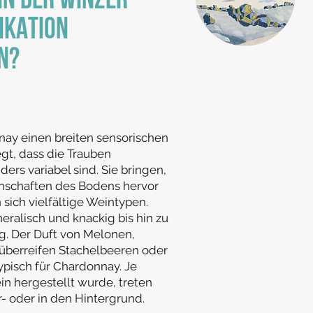
N DER WINZER
FIKATION
N?
nay einen breiten sensorischen
egt, dass die Trauben
rs variabel sind. Sie bringen,
genschaften des Bodens hervor
sich vielfältige Weintypen.
eralisch und knackig bis hin zu
g. Der Duft von Melonen,
 überreifen Stachelbeeren oder
 typisch für Chardonnay. Je
n hergestellt wurde, treten
- oder in den Hintergrund.