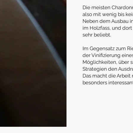
Die meisten Chardon
also mit wenig bis ke
Neben dem Ausbau im 
im Holzfass, und dort
sehr beliebt.
Im Gegensatz zum Rie
der Vinifizierung ei
Möglichkeiten, über s
Strategien den Ausdr
Das macht die Arbeit 
besonders interessant